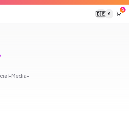
0
🇩🇪
€
?
ocial-Media-