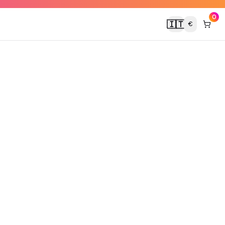
0
🇮🇹
€