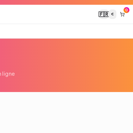
0
🇫🇷
€
 ligne