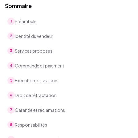
Sommaire
Préambule
1
Identité du vendeur
2
Services proposés
3
Commande et paiement
4
Exécution et livraison
5
Droit de rétractation
6
Garantie et réclamations
7
Responsabilités
8